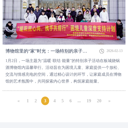
博物馆里的“家”时光：一场特别的亲子之旅
2026-02-13
1月2日，一场主题为“温暖·联结·能量”的特别亲子活动在板城烧锅
酒博物馆内温馨举行。活动旨在为困境儿童、家庭提供一个放松、
交流与情感充电的空间，通过精心设计的环节，让家庭成员在博物
馆的艺术氛围中，共同探索内心世界，构筑家庭能量。
«
1
2
3
4
5
6
...
19
20
»