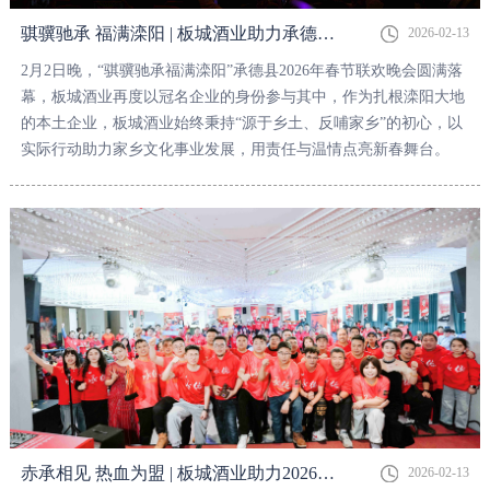
骐骥驰承 福满滦阳 | 板城酒业助力承德县2026年春节联欢晚会成功召开！
2026-02-13
2月2日晚，“骐骥驰承福满滦阳”承德县2026年春节联欢晚会圆满落
幕，板城酒业再度以冠名企业的身份参与其中，作为扎根滦阳大地
的本土企业，板城酒业始终秉持“源于乡土、反哺家乡”的初心，以
实际行动助力家乡文化事业发展，用责任与温情点亮新春舞台。
赤承相见 热血为盟 | 板城酒业助力2026年首届“承之队”球迷联欢会圆满举办！
2026-02-13