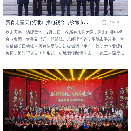
新春走基层 | 河北广播电视台与承德市委宣传部走进板城酒业暖心关怀
2026-02-13
岁末天寒，情暖意浓。2月11日，在新春来临之际，河北广播电视
台（集团）党委副书记、总编辑、总经理肖钧；承德市委常委、宣
传部部长田德锋带领宣传团队走进板城酒业生产一线，对企业暖心
关怀，通过记者专访的形式与板城酒业酿酒艺人、一线工人深度对
话。承德县县委常委、宣传部部长孙晓鸥；板城酒业党委书记、总
经理贺延昭现场陪同讲解。