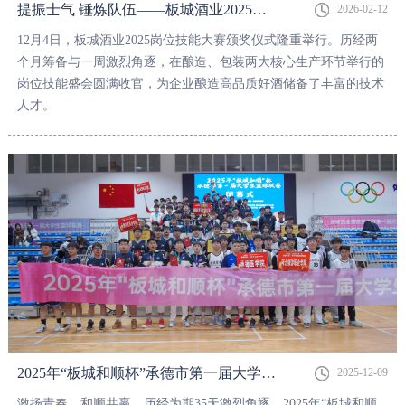
提振士气 锤炼队伍——板城酒业2025岗位技能大赛圆满落幕！
2026-02-12
12月4日，板城酒业2025岗位技能大赛颁奖仪式隆重举行。历经两
个月筹备与一周激烈角逐，在酿造、包装两大核心生产环节举行的
岗位技能盛会圆满收官，为企业酿造高品质好酒储备了丰富的技术
人才。
2025年“板城和顺杯”承德市第一届大学生篮球联赛圆满落幕
2025-12-09
激扬青春，和顺共赢。历经为期35天激烈角逐，2025年“板城和顺