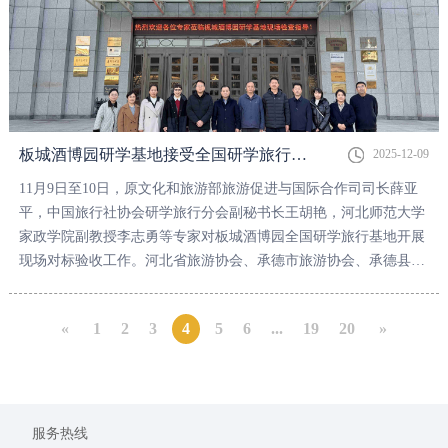
板城酒博园研学基地接受全国研学旅行基地验收
2025-12-09
11月9日至10日，原文化和旅游部旅游促进与国际合作司司长薛亚
平，中国旅行社协会研学旅行分会副秘书长王胡艳，河北师范大学
家政学院副教授李志勇等专家对板城酒博园全国研学旅行基地开展
现场对标验收工作。河北省旅游协会、承德市旅游协会、承德县政
府、承德县旅游和文化广电局相关领导陪同检查。
«
1
2
3
4
5
6
...
19
20
»
服务热线