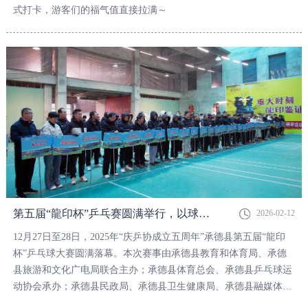
式打卡，游客们的福气值直接拉满～
第五届“龍印杯”乒乓赛圆满举行，以球会友共庆乒协五载华章
2026-02-12
12月27日至28日，2025年“庆乒协成立五周年”承德县第五届“龍印
杯”乒乓球大赛圆满落幕。本次赛事由承德县教育和体育局、承德
县旅游和文化广电局联合主办；承德县体育总会、承德县乒乓球运
动协会承办；承德县民政局、承德县卫生健康局、承德县融媒体中
心协办；板城酒业连续五届独家冠名支持。