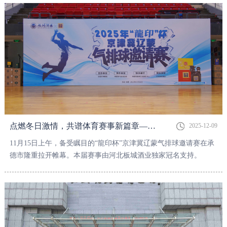
点燃冬日激情，共谱体育赛事新篇章——2025年“龍印杯”京津冀辽蒙气排球邀请赛在承德盛大开幕！
2025-12-09
11月15日上午，备受瞩目的“龍印杯”京津冀辽蒙气排球邀请赛在承
德市隆重拉开帷幕。本届赛事由河北板城酒业独家冠名支持。