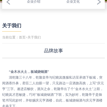
企业介绍
企业文化
关于我们
当前位置：
首页
>
关于我们
品牌故事
“金木水火土，板城烧锅酒”
清乾隆三十八年，乾隆皇帝与纪晓岚微服私访至承德下板城，突
闻酒香扑鼻，君臣二人抬眼一望，只见路边一店酒旗高挑，上写“庆元
亨”三字。遂进店畅饮，酒兴之余，乾隆帝出了个“金木水火土”上联，
纪晓岚才思敏捷，巧对“板城烧锅酒”下联，实为妙对，乾隆帝于是御
笔书写此妙对，并钦赐庆元亨酒楼，自此，板城烧锅酒与庆元亨酒楼
名扬天下。