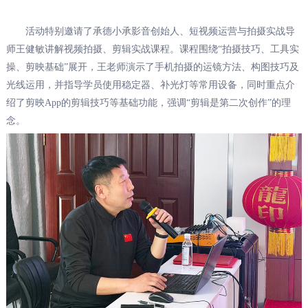
活动特别邀请了承德小承影音创始人、短视频运营与拍摄实战导
师王健敏讲解视频拍摄、剪辑实战课程。课程围绕“拍摄技巧、工具实
操、剪映基础”展开，王老师演示了手机拍摄的运镜方法、构图技巧及
光线运用，并指导学员使用稳定器、补光灯等常用设备，同时重点介
绍了剪映App的剪辑技巧等基础功能，强调“剪辑是第二次创作”的理
念。