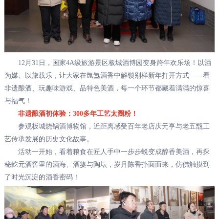
12月31日，国家4A级旅游景区板城酒博园变身跨年欢乐场！以酒
为媒、以旅载乐，让大家在氤氲酒香中解锁别样新年打开方式——看
非遗酿酒、玩趣味游戏、品特色美酒，每一个环节都藏着满满的惊喜
与福气！
非遗酿酒初体验：300多年工艺太圈粉！
参观板城烧锅酒博物馆，近距离感受百年老店庆元亨与老五甑工
艺传承发展的历史文化故事。
活动一开始，看着粮食在匠人手中一步步蜕变成醇香美酒，再探
秘亁元酒窖里的酒海、酒篓与陶坛，岁月陈香扑面而来，仿佛触摸到
了时光沉淀的酒香密码！