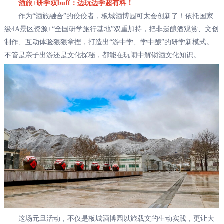
酒旅+研学双buff：边玩边学超有料！
作为“酒旅融合”的佼佼者，板城酒博园可太会创新了！依托国家
级4A景区资源+“全国研学旅行基地”双重加持，把非遗酿酒观赏、文创
制作、互动体验狠狠拿捏，打造出“游中学、学中酿”的研学新模式。
不管是亲子出游还是文化探秘，都能在玩闹中解锁酒文化知识。
这场元旦活动，不仅是板城酒博园以旅载文的生动实践，更让大