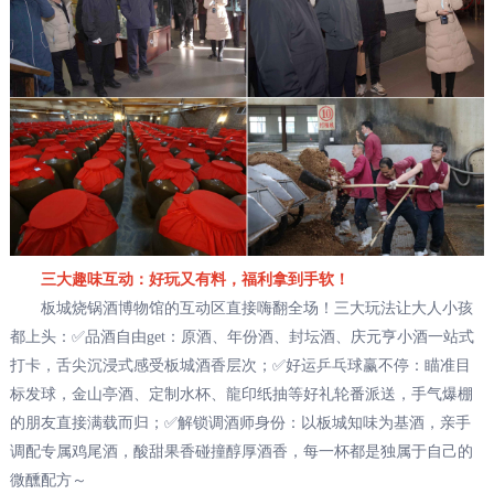
三大趣味互动：好玩又有料，福利拿到手软！
板城烧锅酒博物馆的互动区直接嗨翻全场！三大玩法让大人小孩
都上头：✅品酒自由get：原酒、年份酒、封坛酒、庆元亨小酒一站式
打卡，舌尖沉浸式感受板城酒香层次；✅好运乒乓球赢不停：瞄准目
标发球，金山亭酒、定制水杯、龍印纸抽等好礼轮番派送，手气爆棚
的朋友直接满载而归；✅解锁调酒师身份：以板城知味为基酒，亲手
调配专属鸡尾酒，酸甜果香碰撞醇厚酒香，每一杯都是独属于自己的
微醺配方～