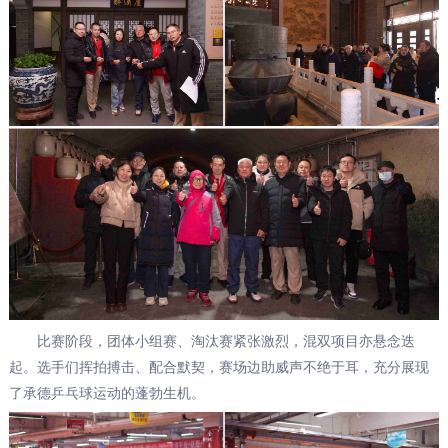
比赛阶段，团体小组赛、淘汰赛紧张激烈，混双项目亦悬念迭
起。选手们挥拍搏击、配合默契，赛场边助威声不绝于耳，充分展现
了承德乒乓球运动的蓬勃生机。