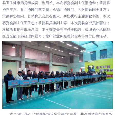
县卫生健康局党组成员、副局长、本次赛委会副主任那艳华；承德乒
协副主席、县乒协顾问李文鹏；承德乒协顾问、县乒协顾问王亚东；
承德乒协顾问、县体育总会总召集人、乒协执行主席兼秘书长、本次
赛委会副主任王子忠；承德县乒协副主席、本次赛委会成员孙丽红；
板城酒业销售市场总监、本次赛委会副主任王晓波；板城酒业承德战
区县区龍印部经理陶景奇；龍印部业务经理郭俊杰等领导出席活动。
本届“龍印杯”以“乒乓板城乐享承德”为主题，共设团体赛与混合双