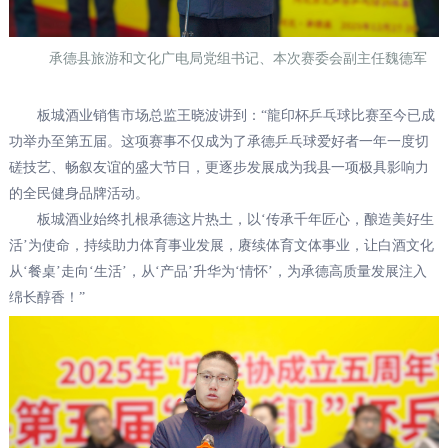
承德县旅游和文化广电局党组书记、本次赛委会副主任魏德军
板城酒业销售市场总监王晓波讲到：“龍印杯乒乓球比赛至今已成
功举办至第五届。这项赛事不仅成为了承德乒乓球爱好者一年一度切
磋技艺、畅叙友谊的盛大节日，更逐步发展成为我县一项极具影响力
的全民健身品牌活动。
板城酒业始终扎根承德这片热土，以‘传承千年匠心，酿造美好生
活’为使命，持续助力体育事业发展，赓续体育文体事业，让白酒文化
从‘餐桌’走向‘生活’，从‘产品’升华为‘情怀’，为承德高质量发展注入
绵长醇香！”