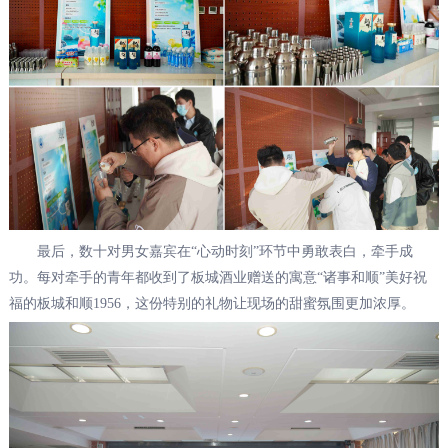
最后，数十对男女嘉宾在“心动时刻”环节中勇敢表白，牵手成
功。每对牵手的青年都收到了板城酒业赠送的寓意“诸事和顺”美好祝
福的板城和顺1956，这份特别的礼物让现场的甜蜜氛围更加浓厚。