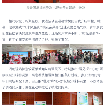
共青团承德市委副书记刘丹在活动中致辞
相约板城，相聚金秋。联谊活动在温馨愉悦的自我介绍中拉开帷
幕；破冰游戏“气球保卫战”“桃花朵朵开”迅速点燃全场气氛，青年朋友
们在轻松愉快的游戏中逐渐放松，现场笑声掌声不断；“时光漫谈”环
节，青年们在交谈中增进了了解、收获了友谊。
活动现场特别设置板城知味特调展区，特别推出“遇见”和“心动”两
款板城知味特调酒，寓意着从相遇到相知的美好过程。参加活动的青
年们现场调配了属于自己的“遇见”和“心动”板城知味特调酒，不仅体验
了调酒的乐趣，更在互动中拉近了彼此的距离。