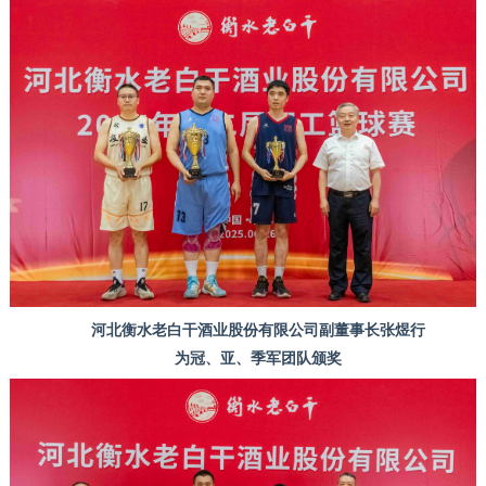
河北衡水老白干酒业股份有限公司副董事长张煜行
为冠、亚、季军团队颁奖