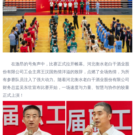
在激昂的号角声中，比赛正式拉开帷幕。河北衡水老白干酒业股
份有限公司工会主席王汉国热情洋溢的致辞，点燃了全场热情，为所
有参赛队员注入了强大动力。随着河北衡水老白干酒业股份有限公司
财务总监吴东壮宣布比赛开始，一场速度与力量、智慧与协作的较量
正式上演！