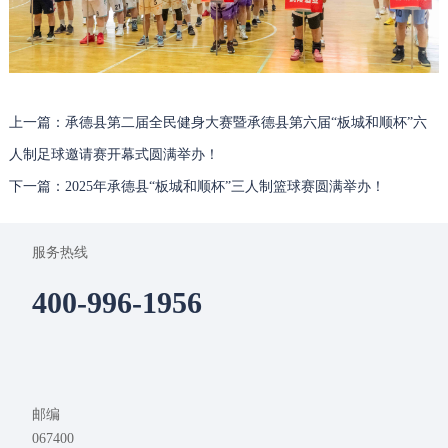
上一篇：承德县第二届全民健身大赛暨承德县第六届“板城和顺杯”六
人制足球邀请赛开幕式圆满举办！
下一篇：2025年承德县“板城和顺杯”三人制篮球赛圆满举办！
服务热线
400-996-1956
邮编
067400