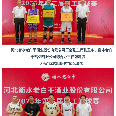
河北衡水老白干酒业股份有限公司工会副主席孔卫东、衡水老白
干营销有限公司综合办主任张建强
为获“优秀组织奖”团队颁奖