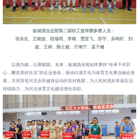
板城酒业总部第二届职工篮球赛参赛人员：
张东生、王晓波、段瑞明、李靖、贾亚飞、苏宇、吴鸣轩、刘
超、王帅、陈士超、亓海宁、孟子健
以酒为媒，以赛赋能。未来，板城酒业将始终秉持“传承千年匠
心，酿造美好生活”的企业使命，推动白酒文化与体育文化事业融合发
展，共同营造河北全民健身运动的良好氛围，为人民的美好幸福生活
持续助力，为河北体育文化建设增光添彩。