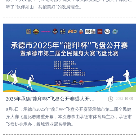
释了“伙伴如山，共酿美好”的发展理念。
2025年承德“龍印杯”飞盘公开赛盛大开幕！
2025-10-09
9月6日，承德市2025年“龍印杯”飞盘公开赛暨承德市第二届全民健
身大赛飞盘比赛隆重开幕，本次赛事由承德市体育局主办，承德市
飞盘协会承办，板城酒业冠名赞助。