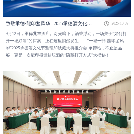
致敬承德·龍印鉴风华 | 2025承德酒文化节暨龍印秋藏大典推介会承德站圆满收官
2025-10-09
9月12日，承德兆丰酒店。灯光暗下，酒香浮动，一场关于“如何打
开一坛好酒”的探索，正在这里悄然发生——“一城一韵·龍印鉴风
华”2025承德酒文化节暨龍印秋藏大典推介会·承德站，不止是品
鉴，更是一次龍印盛世封坛酒的“隐藏打开方式”大揭秘！