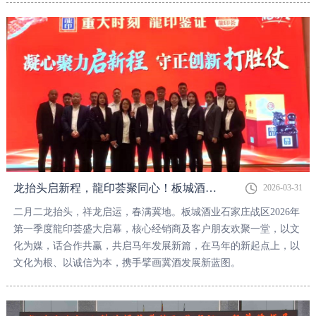
龙抬头启新程，龍印荟聚同心！板城酒业石家庄战区2026年第一季度龍印荟圆满落幕！
2026-03-31
二月二龙抬头，祥龙启运，春满冀地。板城酒业石家庄战区2026年
第一季度龍印荟盛大启幕，核心经销商及客户朋友欢聚一堂，以文
化为媒，话合作共赢，共启马年发展新篇，在马年的新起点上，以
文化为根、以诚信为本，携手擘画冀酒发展新蓝图。