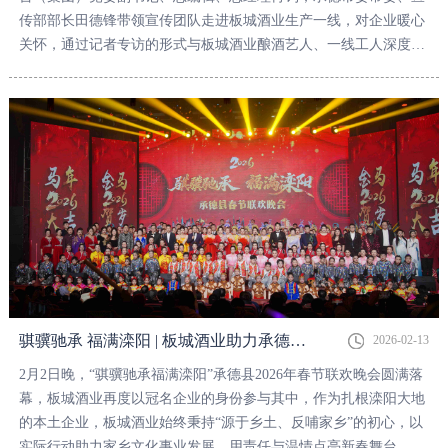
传部部长田德锋带领宣传团队走进板城酒业生产一线，对企业暖心
关怀，通过记者专访的形式与板城酒业酿酒艺人、一线工人深度对
话。承德县县委常委、宣传部部长孙晓鸥；板城酒业党委书记、总
经理贺延昭现场陪同讲解。
骐骥驰承 福满滦阳 | 板城酒业助力承德县2026年春节联欢晚会成功召开！
2026-02-13
2月2日晚，“骐骥驰承福满滦阳”承德县2026年春节联欢晚会圆满落
幕，板城酒业再度以冠名企业的身份参与其中，作为扎根滦阳大地
的本土企业，板城酒业始终秉持“源于乡土、反哺家乡”的初心，以
实际行动助力家乡文化事业发展，用责任与温情点亮新春舞台。