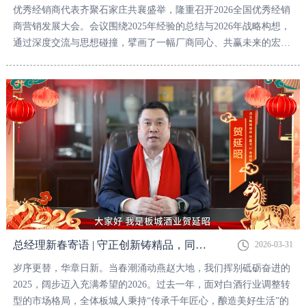
优秀经销商代表齐聚石家庄共襄盛举，隆重召开2026全国优秀经销
商营销发展大会。会议围绕2025年经验的总结与2026年战略构想，
通过深度交流与思想碰撞，擘画了一幅厂商同心、共赢未来的宏伟
蓝图。
总经理新春寄语 | 守正创新铸精品，同心致远启新程
2026-03-31
岁序更替，华章日新。当春潮涌动燕赵大地，我们挥别砥砺奋进的
2025，阔步迈入充满希望的2026。过去一年，面对白酒行业调整转
型的市场格局，全体板城人秉持“传承千年匠心，酿造美好生活”的