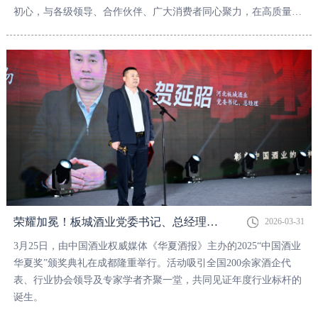
初心，与各级领导、合作伙伴、广大消费者同心聚力，在高质量发
展的道路上书写了实干笃行的崭新篇章。值此新春佳节即将到来之
际，我谨代表河北板城酒业，向每一位关心支持板城发展的朋友，
向每一位坚守岗位、拼搏奉献的板城家人，致以最诚挚的问候和最
美好的祝福！
荣耀加冕！板城酒业党委书记、总经理贺延昭荣获《华夏酒报》2025中国酒业年度风云人物奖
2026-03-31
3月25日，由中国酒业权威媒体《华夏酒报》主办的2025“中国酒业
华夏奖”颁奖典礼在成都隆重举行。活动吸引全国200余家酒企代
表、行业协会领导及专家学者齐聚一堂，共同见证年度行业标杆的
诞生。