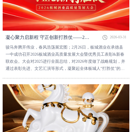
凝心聚力启新程 守正创新打胜仗——2026板城酒业高质量发展大会暨优秀员工表彰&新春联欢会成功举办！
2026-03-31
骏马奔腾开伟业，春风浩荡展宏图；2月26日，板城酒业在承德县
一中成功召开2026板城酒业高质量发展大会暨优秀员工表彰&新春
联欢会。大会对2025进行全面总结，对2026年度做了战略规划，并
通过表彰先进、文艺汇演等形式，凝聚起全体板城人“打胜仗”的磅
礴力量。