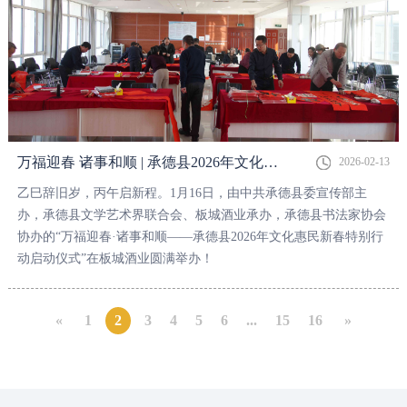
万福迎春 诸事和顺 | 承德县2026年文化惠民新春特别行动正式启动！
2026-02-13
乙巳辞旧岁，丙午启新程。1月16日，由中共承德县委宣传部主
办，承德县文学艺术界联合会、板城酒业承办，承德县书法家协会
协办的“万福迎春·诸事和顺——承德县2026年文化惠民新春特别行
动启动仪式”在板城酒业圆满举办！
«
1
2
3
4
5
6
...
15
16
»