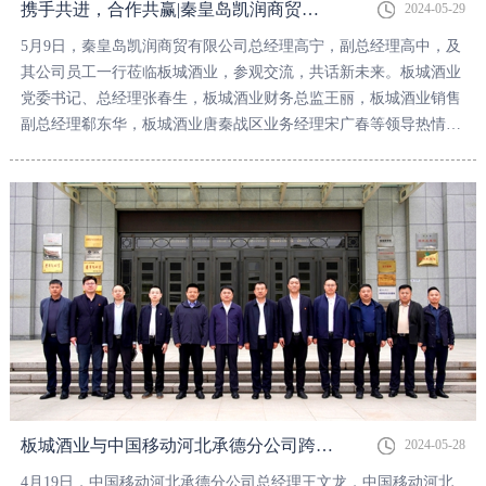
携手共进，合作共赢|秦皇岛凯润商贸有限公司一行莅临板城酒业参观交流
2024-05-29
5月9日，秦皇岛凯润商贸有限公司总经理高宁，副总经理高中，及
其公司员工一行莅临板城酒业，参观交流，共话新未来。板城酒业
党委书记、总经理张春生，板城酒业财务总监王丽，板城酒业销售
副总经理郗东华，板城酒业唐秦战区业务经理宋广春等领导热情接
待。
板城酒业与中国移动河北承德分公司跨界合作，共绘智慧未来新篇章
2024-05-28
4月19日，中国移动河北承德分公司总经理王文龙，中国移动河北