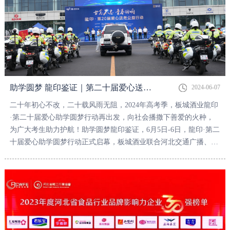
助学圆梦 龍印鉴证｜第二十届爱心送考公益活动承石两地温暖启航
2024-06-07
二十年初心不改，二十载风雨无阻，2024年高考季，板城酒业龍印
·第二十届爱心助学圆梦行动再出发，向社会播撒下善爱的火种，
为广大考生助力护航！助学圆梦龍印鉴证，6月5日-6日，龍印·第二
十届爱心助学圆梦行动正式启幕，板城酒业联合河北交通广播、河
北省公安厅公安交通管理局、石家庄市公安局交通管理局、石家庄
市交通运输综合执法支队、承德市交通运输综合行政执法支队、承
德市公安局交通警察支队、承德广播电视台、976承德交通文艺广
播于石家庄、承德两地共同发起爱心送考公益活动。