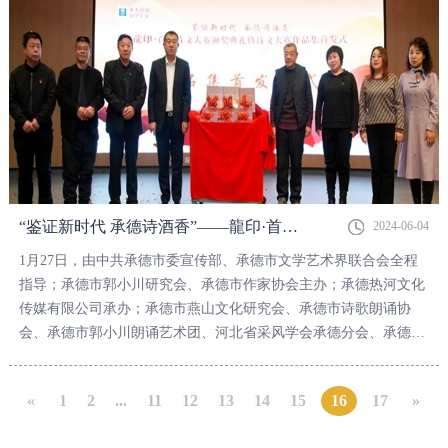
“鉴证新时代 承德诗酒香”——龍印·首届诗文大赛颁奖仪式圆满举办
2024-06-04
1月27日，由中共承德市委宣传部、承德市文学艺术界联合会全程
指导；承德市郭小川研究会、承德市作家协会主办；承德热河文化
传媒有限公司承办；承德市燕山文化研究会、承德市诗歌朗诵协
会、承德市郭小川朗诵艺术团、河北省采风学会承德分会、承德市
图书馆联合协办；板城酒业独家冠名的“鉴证新时代承德诗酒
香”——龍印·首届诗文大赛颁奖仪式在承德市博物馆圆满举办。
«
1
2
...
11
12
13
14
15
16
17
»