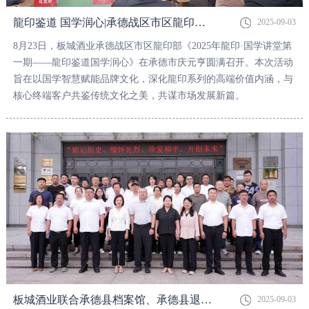
龍印鉴道 国学润心|承德战区市区龍印部2025年龍印·国学讲堂第一期圆满落幕
2025-09-03
8月23日，板城酒业承德战区市区龍印部《2025年龍印·国学讲堂第
一期——龍印鉴道国学润心》在承德市庆元亨圆满召开。本次活动
旨在以国学智慧赋能品牌文化，深化龍印系列的高端价值内涵，与
核心终端客户共鉴传统文化之美，共谋市场发展新篇。
板城酒业联合承德县档案馆、承德县退役军人事务局开展党史学习教育活动
2025-09-03