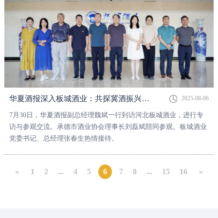
华夏酒报深入板城酒业：共探冀酒振兴新路径
2025-08-06
7月30日，华夏酒报副总经理魏斌一行到访河北板城酒业，进行专
访与参观交流。承德市酒业协会理事长刘磊斌陪同参观。板城酒业
党委书记、总经理张春生热情接待。
«
1
2
...
4
5
6
7
8
...
15
16
»