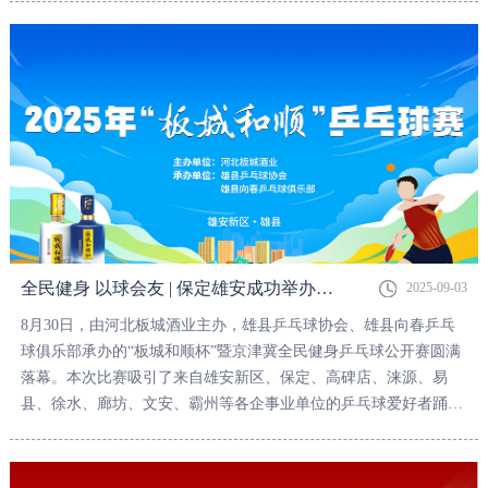
全民健身 以球会友 | 保定雄安成功举办“板城和顺杯”暨京津冀全民健身乒乓球公开赛
2025-09-03
8月30日，由河北板城酒业主办，雄县乒乓球协会、雄县向春乒乓
球俱乐部承办的“板城和顺杯”暨京津冀全民健身乒乓球公开赛圆满
落幕。本次比赛吸引了来自雄安新区、保定、高碑店、涞源、易
县、徐水、廊坊、文安、霸州等各企事业单位的乒乓球爱好者踊跃
参与。