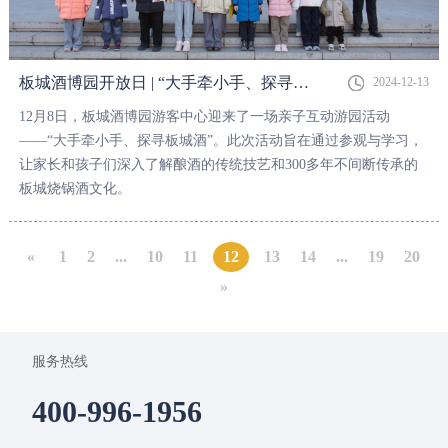
板城酒博园开放日 | “大手牵小手、探寻板城酒”亲子活动圆满举行！
2024-12-13
12月8日，板城酒博园游客中心迎来了一场亲子互动游园活动
——“大手牵小手、探寻板城酒”。此次活动旨在通过参观与学习，
让家长和孩子们深入了解酿酒的传统技艺和300多年不间断传承的
板城烧锅酒文化。
«
1
2
...
10
11
12
13
14
...
19
20
»
服务热线
400-996-1956