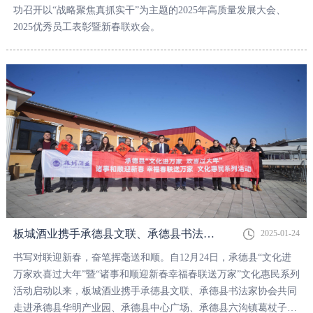
功召开以“战略聚焦真抓实干”为主题的2025年高质量发展大会、
2025优秀员工表彰暨新春联欢会。
板城酒业携手承德县文联、承德县书法家协会入户送“福”
2025-01-24
书写对联迎新春，奋笔挥毫送和顺。自12月24日，承德县“文化进
万家欢喜过大年”暨“诸事和顺迎新春幸福春联送万家”文化惠民系列
活动启动以来，板城酒业携手承德县文联、承德县书法家协会共同
走进承德县华明产业园、承德县中心广场、承德县六沟镇葛杖子